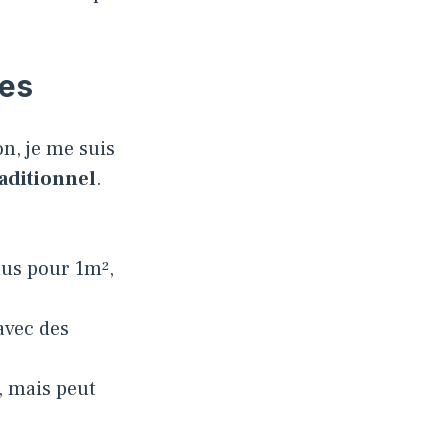
ues
n, je me suis
aditionnel
.
lus pour 1m²,
avec des
, mais peut