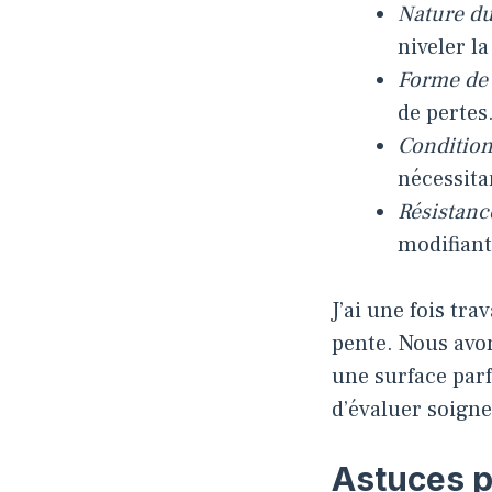
Nature du
niveler la
Forme de 
de pertes
Conditio
nécessita
Résistanc
modifiant 
J’ai une fois tra
pente. Nous avo
une surface parf
d’évaluer soign
Astuces po