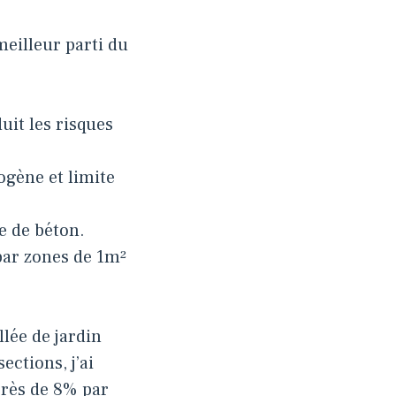
meilleur parti du
uit les risques
gène et limite
ge de béton.
par zones de 1m²
llée de jardin
ctions, j’ai
 près de 8% par