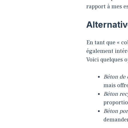
rapport à mes es
Alternati
En tant que « co
également intér
Voici quelques op
Béton de
mais offr
Béton rec
proportio
Béton po
demander