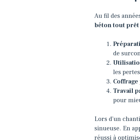
Au fil des année
béton tout prêt
Préparat
de surco
Utilisat
les pertes
Coffrage
Travail p
pour mieu
Lors d’un chanti
sinueuse. En app
réussi à optimis