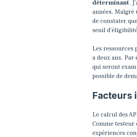
déterminant
. J
années. Malgré u
de constater qu
seuil d’éligibilit
Les ressources pr
a deux ans. Par
qui seront exami
possible de dem
Facteurs 
Le calcul des AP
Comme testeur en
expériences concr