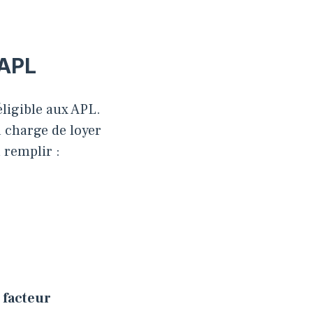
 APL
 éligible aux APL.
a charge de loyer
 remplir :
 facteur