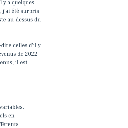
l y a quelques
j’ai été surpris
ste au-dessus du
ire celles d’il y
revenus de 2022
enus, il est
variables.
els en
fférents