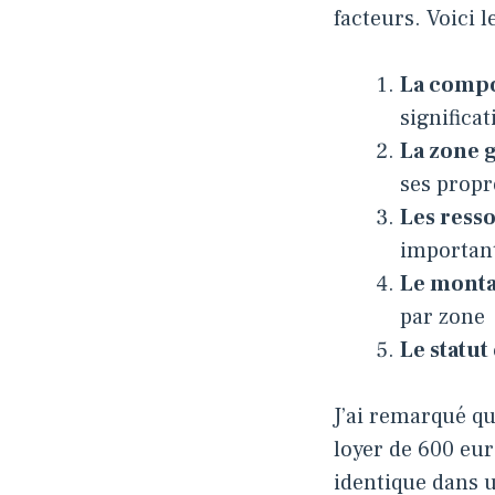
facteurs. Voici 
La compo
significat
La zone 
ses prop
Les ress
importan
Le monta
par zone
Le statu
J’ai remarqué q
loyer de 600 eur
identique dans u