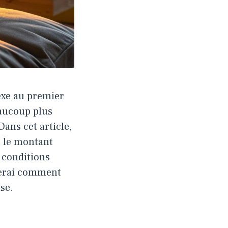
exe au premier
eaucoup plus
ans cet article,
r le montant
 conditions
trerai comment
se.