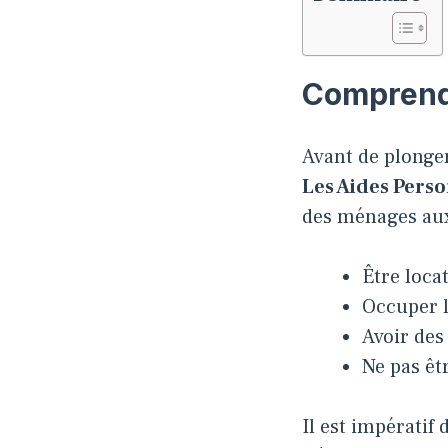
Comprendre
Avant de plonger 
Les Aides Pers
des ménages aux 
Être loca
Occuper l
Avoir des
Ne pas êt
Il est impératif