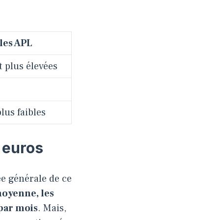
les APL
 plus élevées
us faibles
 euros
ée générale de ce
oyenne, les
 par mois
. Mais,