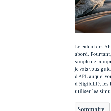
Le calcul des A
abord. Pourtant,
simple de compr
je vais vous gui
d’APL auquel vou
d’éligibilité, l
utiliser les sim
Sommaire