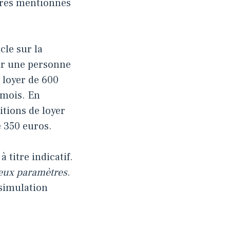
tères mentionnés
cle sur la
our une personne
 loyer de 600
 mois. En
tions de loyer
e 350 euros.
 titre indicatif.
reux paramètres
.
 simulation