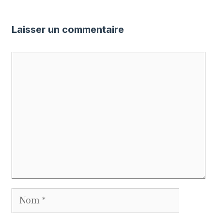
Laisser un commentaire
Commentaire
Nom