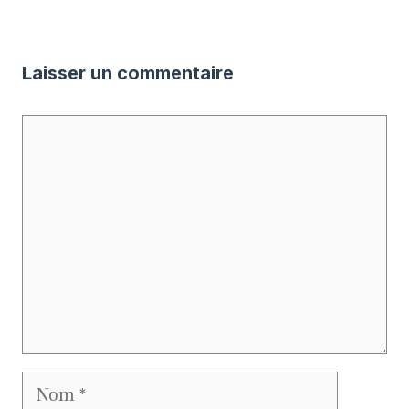
Laisser un commentaire
Commentaire
Nom