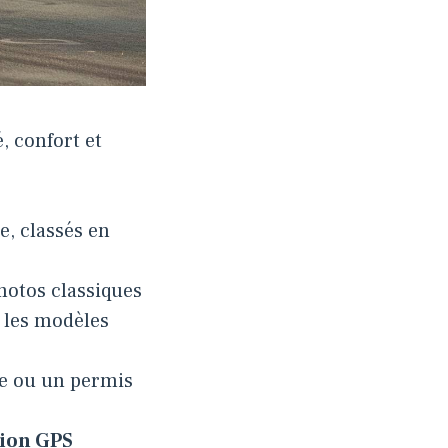
, confort et
e, classés en
motos classiques
r les modèles
ue ou un permis
tion GPS