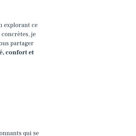
n explorant ce
 concrètes, je
ous partager
té, confort et
ionnants qui se