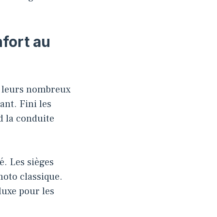
nfort au
ar leurs nombreux
ant. Fini les
nd la conduite
é. Les sièges
oto classique.
 luxe pour les