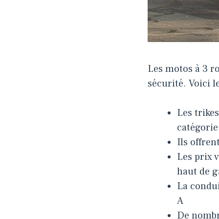
Les motos à 3 ro
sécurité. Voici l
Les trike
catégorie
Ils offre
Les prix 
haut de
La condui
A
De nombr