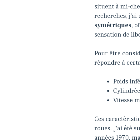
situent à mi-che
recherches, j’a
symétriques
, o
sensation de lib
Pour être consi
répondre à certa
Poids inf
Cylindrée
Vitesse 
Ces caractéristi
roues. J’ai été 
années 1970, mai