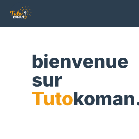
Aller
au
contenu
bienvenue
sur
Tuto
koman.