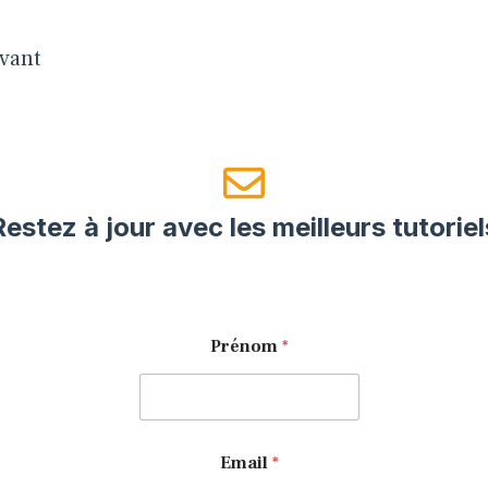
vant
Restez à jour avec les meilleurs tutoriel
E
Prénom
*
m
a
i
l
E
m
Email
*
a