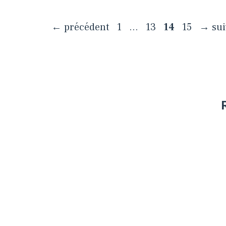
Page
Page
Page
Page
←
précédent
1
…
13
14
15
→
sui