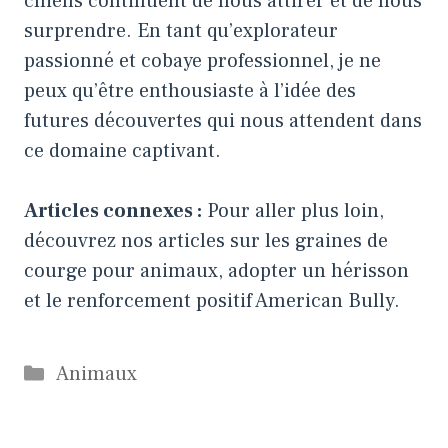
chiens continuent de nous attirer et de nous
surprendre. En tant qu’explorateur
passionné et cobaye professionnel, je ne
peux qu’être enthousiaste à l’idée des
futures découvertes qui nous attendent dans
ce domaine captivant.
Articles connexes :
Pour aller plus loin,
découvrez nos articles sur
les graines de
courge pour animaux
,
adopter un hérisson
et
le renforcement positif American Bully
.
Catégories
Animaux